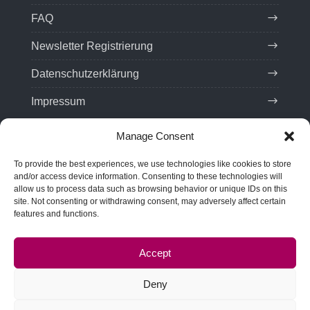
FAQ
Newsletter Registrierung
Datenschutzerklärung
Impressum
Manage Consent
Kontaktdaten
To provide the best experiences, we use technologies like cookies to store
Tel:
(+49) 201 75 99 85 21
and/or access device information. Consenting to these technologies will
allow us to process data such as browsing behavior or unique IDs on this
Email: team(at)troveo.de
site. Not consenting or withdrawing consent, may adversely affect certain
features and functions.
Adresse:
SPRINT! Energy Consulting GmbH
Rellinghauser Str. 22
Accept
45128 Essen, Germany
Deny