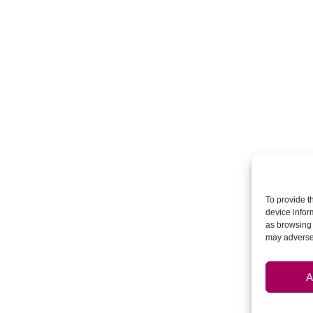
To provide t
device infor
as browsing 
may adversel
A